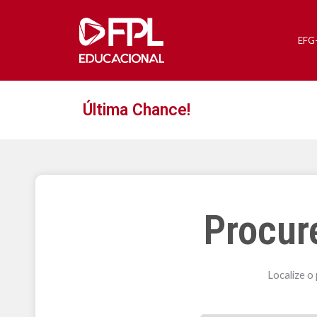
EFG
Última Chance!
Procur
Localize o