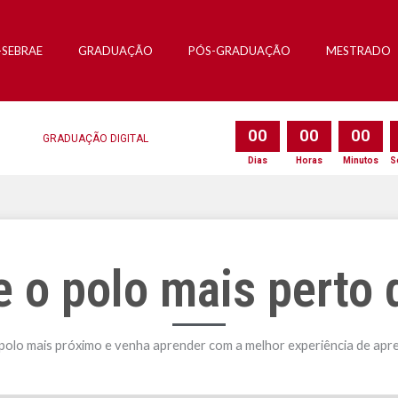
-SEBRAE
GRADUAÇÃO
PÓS-GRADUAÇÃO
MESTRADO
0
0
0
0
0
0
GRADUAÇÃO DIGITAL
Dias
Horas
Minutos
S
e o polo mais perto 
 polo mais próximo e venha
aprender com
a melhor experiência de ap