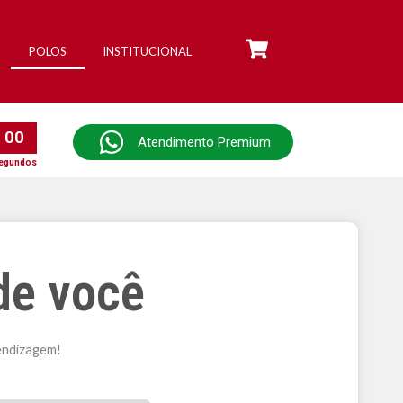
POLOS
INSTITUCIONAL
0
0
Atendimento Premium
egundos
de você
rendizagem
!