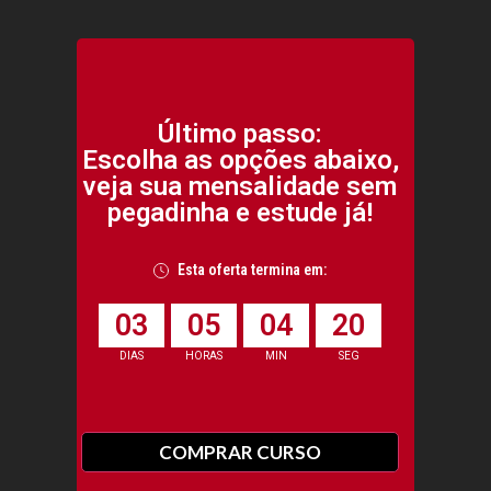
Último passo:
Escolha as opções abaixo,
veja sua mensalidade sem
pegadinha e estude já!
Esta oferta termina em:
0
3
0
5
0
4
1
9
DIAS
HORAS
MIN
SEG
COMPRAR CURSO