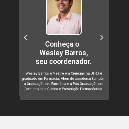
Conheça o
sth,
Wesley Barros,
Mar
.
seu coordenador.
s Cênicas
Wesley Barros é Mestre em Ciências na UFRJ e
Marcelo A
iatura em
graduado em Farmácia. Além de coordenar também
pela UNIR
a Graduação em Farmácia e a Pós-Graduação em
Farmacologia Clínica e Prescrição Farmacêutica.