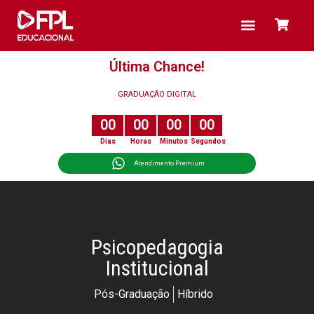
PÓS-GRADUAÇÃO
Última Chance!
GRADUAÇÃO DIGITAL
0
0
0
0
0
0
0
0
Dias
Horas
Minutos
Segundos
Atendimento Premium
Psicopedagogia
Institucional
Pós-Graduação
Híbrido