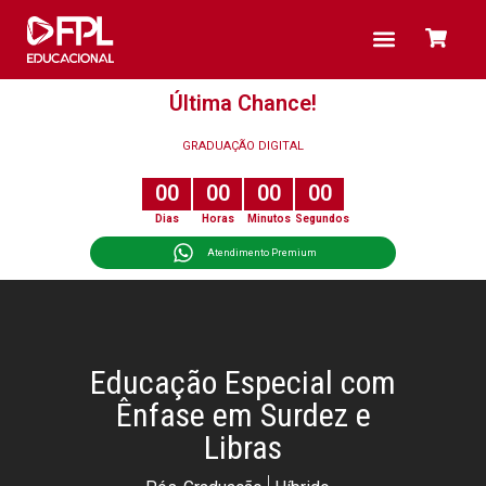
PÓS-GRADUAÇÃO
Última Chance!
GRADUAÇÃO DIGITAL
0
0
0
0
0
0
0
0
Dias
Horas
Minutos
Segundos
Atendimento Premium
Educação Especial com
Ênfase em Surdez e
Libras