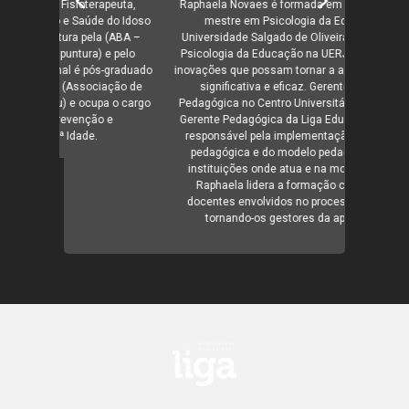
peuta,
Raphaela Novaes é formada em Letras pela UERJ,
Claudi
 do Idoso
mestre em Psicologia da Educação pela
especiali
 (ABA –
Universidade Salgado de Oliveira, doutoranda em
(ENSP -
e pelo
Psicologia da Educação na UERJ e sempre busca
Associ
s-graduado
inovações que possam tornar a aprendizagem mais
COFFITO. A
ação de
significativa e eficaz. Gerente de Inovação
em Didát
a o cargo
Pedagógica no Centro Universitário Celso Lisboa e
Ensino Su
 e
Gerente Pedagógica da Liga Educacional, Rapha é
de
responsável pela implementação da abordagem
pedagógica e do modelo pedagógico Liga nas
instituições onde atua e na modalidade digital.
Raphaela lidera a formação continuada dos
docentes envolvidos no processo de inovação,
tornando-os gestores da aprendizagem.