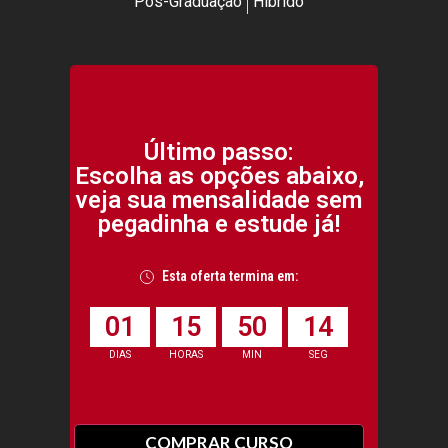
Pós-Graduação
Híbrido
Último passo:
Escolha as opções abaixo,
veja sua mensalidade sem
pegadinha e estude já!
Esta oferta termina em:
0
1
1
5
5
0
1
4
DIAS
HORAS
MIN
SEG
COMPRAR CURSO