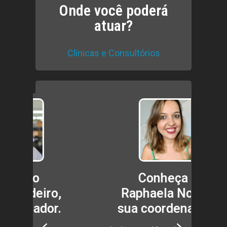
Onde você poderá
atuar?
Clínicas e Consultórios
Conheça a
,
Raphaela Novaes
C
.
sua coordenadora.