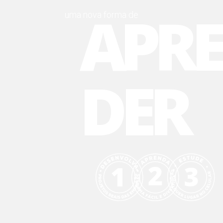
APR
uma nova forma de
DER