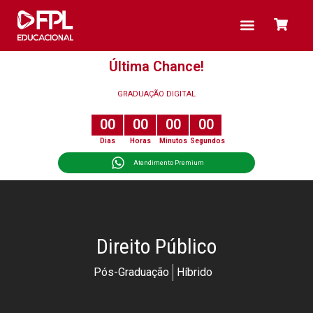
PÓS-GRADUAÇÃO
Última Chance!
GRADUAÇÃO DIGITAL
0
0
0
0
0
0
0
0
Dias
Horas
Minutos
Segundos
Atendimento Premium
Direito Público
Pós-Graduação
Híbrido