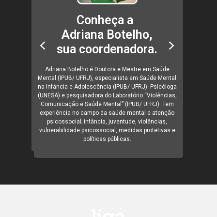
Conheça a
Adriana Botelho,
sua coordenadora.
Adriana Botelho é Doutora e Mestre em Saúde
.
Mental (IPUB/ UFRJ), especialista em Saúde Mental
na Infância e Adolescência (IPUB/ UFRJ). Psicóloga
(UNESA) e pesquisadora do Laboratório “Violências,
 UFRJ e
Wesley 
Comunicação e Saúde Mental” (IPUB/ UFRJ). Tem
ar também
graduado 
experiência no campo da saúde mental e atenção
uação em
a Gradua
psicossocial; infância, juventude, violências,
cêutica.
Farmacol
vulnerabilidade psicossocial, medidas protetivas e
políticas públicas.