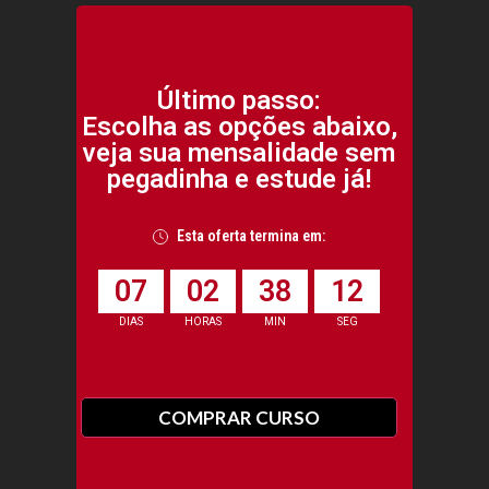
Último passo:
Escolha as opções abaixo,
veja sua mensalidade sem
pegadinha e estude já!
Esta oferta termina em:
0
7
0
2
3
8
1
2
DIAS
HORAS
MIN
SEG
COMPRAR CURSO